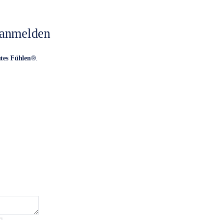
 anmelden
utes Fühlen®
.